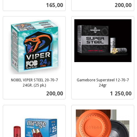
inkl.
inkl.
Pris
Pris
165,00
200,00
mva.
mva.
NOBEL VIPER STEEL 20-70-7
Gamebore Supersteel 12-70-7
24GR. (25 pk.)
24gr
inkl.
inkl.
Pris
Pris
200,00
1 250,00
mva.
mva.