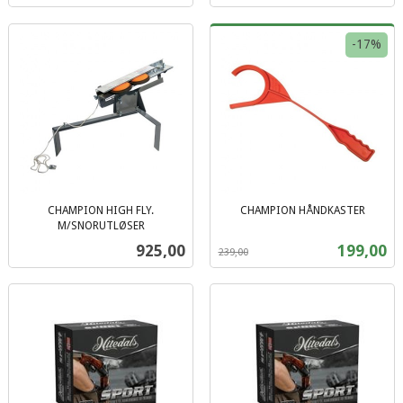
-17%
CHAMPION HIGH FLY.
CHAMPION HÅNDKASTER
Rabatt
inkl.
M/SNORUTLØSER
inkl.
mva.
Pris
Tilbud
925,00
199,00
239,00
mva.