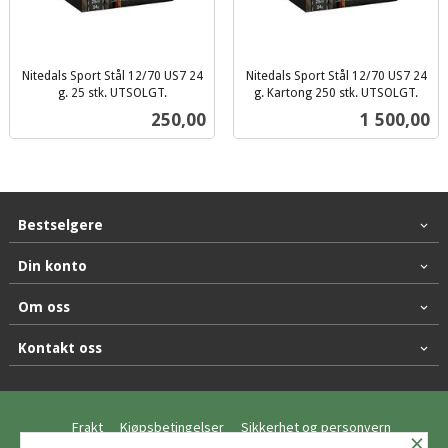
Nitedals Sport Stål 12/70 US7 24
Nitedals Sport Stål 12/70 US7 24
g. 25 stk. UTSOLGT.
g. Kartong 250 stk. UTSOLGT.
inkl.
inkl.
Pris
Pris
250,00
1 500,00
mva.
mva.
Bestselgere
Din konto
Om oss
Kontakt oss
Frakt
Kjøpsbetingelser
Sikkerhet og personvern
×