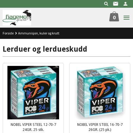
Gå
til
innholdet
0
Forside
Ammunisjon, kuler og krutt
Lerduer og lerdueskudd
NOBEL VIPER STEEL 12-70-7
NOBEL VIPER STEEL 16-70-7
24GR. 25 stk.
26GR. (25 pk.)