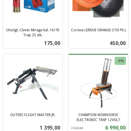
Utsolgt. Clever Mirage kal. 16/70
Corsiva LERDUE ORANGE (150 PK.)
inkl.
Trap 25 stk.
inkl.
mva.
Pris
Pris
175,00
450,00
mva.
-9%
OUTERS FLIGHT MASTER JR.
CHAMPION WORKHORSE
inkl.
ELECTRONIC TRAP 12VOLT
Rabatt
inkl.
mva.
Pris
Tilbud
1 395,00
6 990,00
7 720,00
mva.