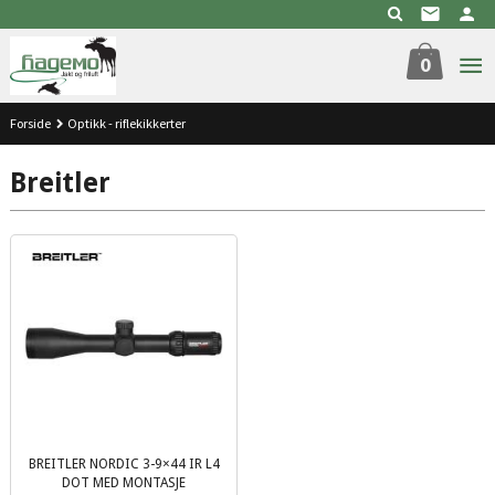
Gå
til
innholdet
0
Forside
Optikk - riflekikkerter
Breitler
BREITLER NORDIC 3-9×44 IR L4
DOT MED MONTASJE