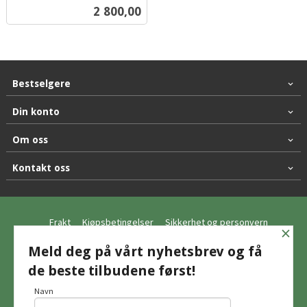
inkl.
Pris
2 800,00
mva.
Bestselgere
Din konto
Om oss
Kontakt oss
Frakt
Kjøpsbetingelser
Sikkerhet og personvern
×
Nyhetsbrev
Meld deg på vårt nyhetsbrev og få
de beste tilbudene først!
© Hagemo Jakt og Friluft AS
Navn