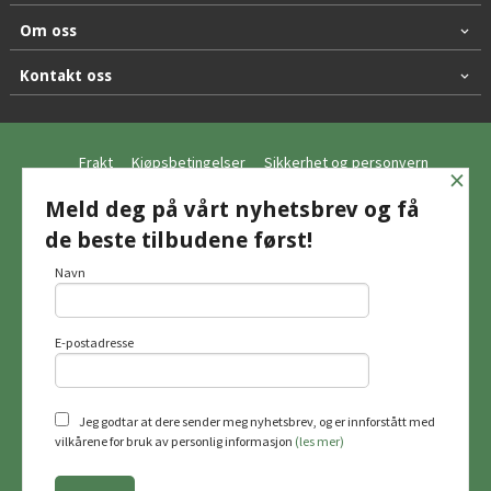
Om oss
Kontakt oss
Frakt
Kjøpsbetingelser
Sikkerhet og personvern
×
Nyhetsbrev
Meld deg på vårt nyhetsbrev og få
de beste tilbudene først!
© Hagemo Jakt og Friluft AS
Navn
E-postadresse
Vår nettbutikk bruker cookies slik at du
får en bedre kjøpsopplevelse og vi kan
yte deg bedre service. Vi bruker cookies
hovedsaklig til å lagre
Jeg godtar at dere sender meg nyhetsbrev, og er innforstått med
innloggingsdetaljer og huske hva du
vilkårene for bruk av personlig informasjon
(les mer)
har puttet i handlekurven din. Fortsett å
bruke siden som normalt om du godtar