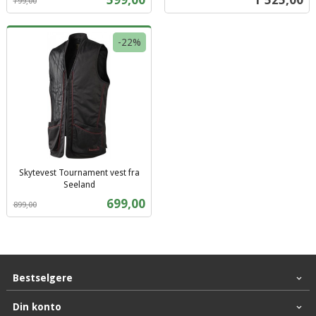
799,00
mva.
mva.
-22%
Skytevest Tournament vest fra
Seeland
Rabatt
inkl.
Tilbud
699,00
899,00
mva.
Bestselgere
Din konto