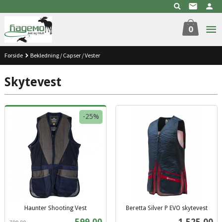
Gå
til
innholdet
0
Forside
Bekledning / Capser / Vester
Skytevest
-25%
Haunter Shooting Vest
Beretta Silver P EVO skytevest
Rabatt
inkl.
inkl.
Tilbud
Pris
599,00
1 525,00