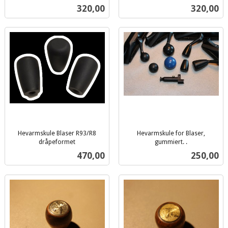
inkl.
mva.
Pris
Pris
320,00
320,00
mva.
Hevarmskule Blaser R93/R8
Hevarmskule for Blaser,
dråpeformet
gummiert. .
inkl.
inkl.
Pris
Pris
470,00
250,00
mva.
mva.