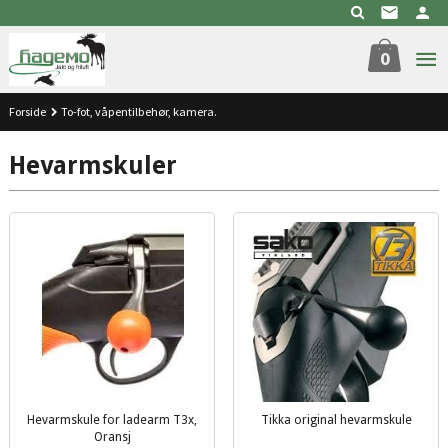
Gå
til
innholdet
0
Forside
To-fot, våpentilbehør, kamera.
Hevarmskuler
Hevarmskule for ladearm T3x,
Tikka original hevarmskule
inkl.
Oransj