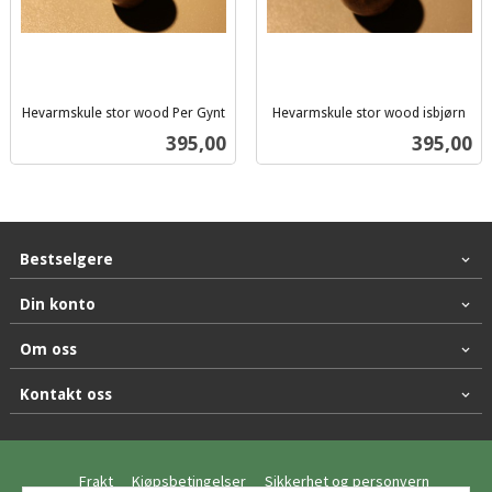
Hevarmskule stor wood Per Gynt
Hevarmskule stor wood isbjørn
inkl.
inkl.
Pris
Pris
395,00
395,00
mva.
mva.
Bestselgere
Din konto
Om oss
Kontakt oss
Frakt
Kjøpsbetingelser
Sikkerhet og personvern