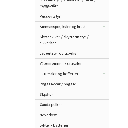
Lokkeutstyr / åtevarsler / feller /
mygg-flått
Pusseutstyr
Ammunisjon, kuler og krutt
Skyteskiver / skytterutstyr /
sikkerhet
Ladeutstyr og tilbehør
Våpenremmer / draseler
Futteraler og kofferter
Ryggsekker / bagger
Skjefter
Canda pulken
Neverlost
Lykter - batterier