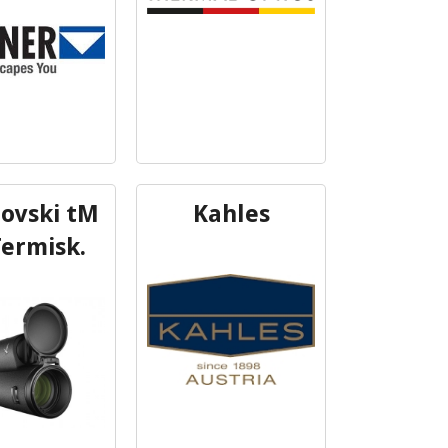
ovski tM
Kahles
Termisk.