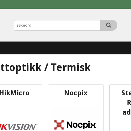
ttoptikk / Termisk
HikMicro
Nocpix
St
R
ad