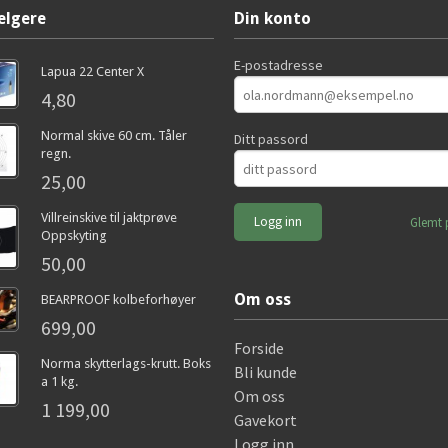
elgere
Din konto
E-postadresse
Lapua 22 Center X
4,80
Normal skive 60 cm. Tåler
Ditt passord
regn.
25,00
Villreinskive til jaktprøve
Glemt 
Oppskyting
50,00
Om oss
BEARPROOF kolbeforhøyer
699,00
Forside
Norma skytterlags-krutt. Boks
Bli kunde
a 1 kg.
Om oss
1 199,00
Gavekort
Logg inn