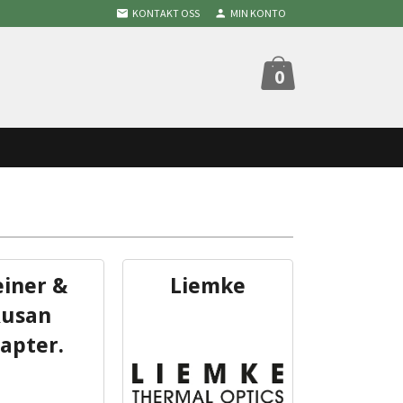
KONTAKT OSS
MIN KONTO
0
einer &
Liemke
usan
apter.