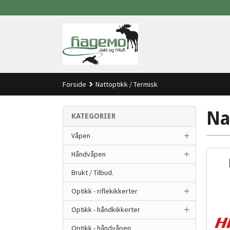
Gå
til
innholdet
Forside
Nattoptikk / Termisk
Na
KATEGORIER
Våpen
Håndvåpen
Brukt / Tilbud.
Optikk - riflekikkerter
Optikk - håndkikkerter
Optikk - håndvåpen