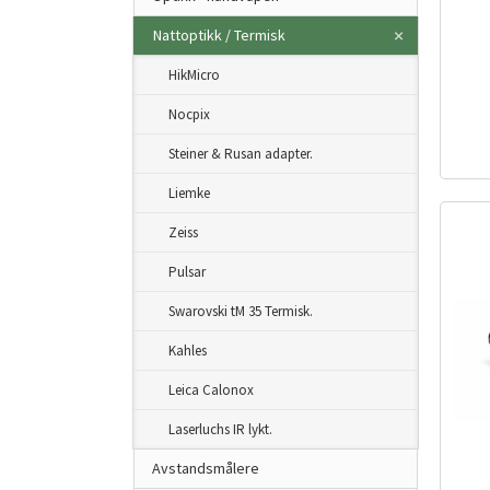
Nattoptikk / Termisk
HikMicro
Nocpix
Steiner & Rusan adapter.
Liemke
Zeiss
Pulsar
Swarovski tM 35 Termisk.
Kahles
Leica Calonox
Laserluchs IR lykt.
Avstandsmålere