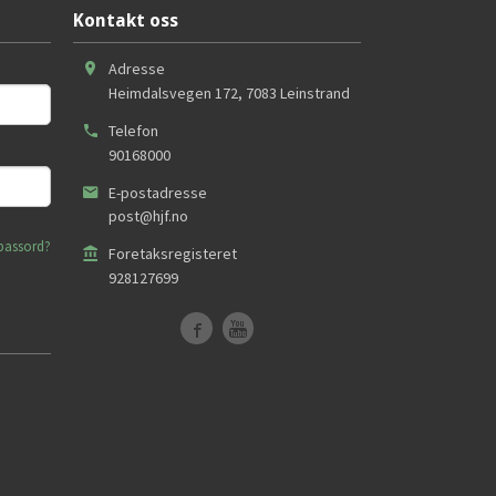
Kontakt oss
Adresse
Heimdalsvegen 172
,
7083
Leinstrand
Telefon
90168000
E-postadresse
post@hjf.no
passord?
Foretaksregisteret
928127699