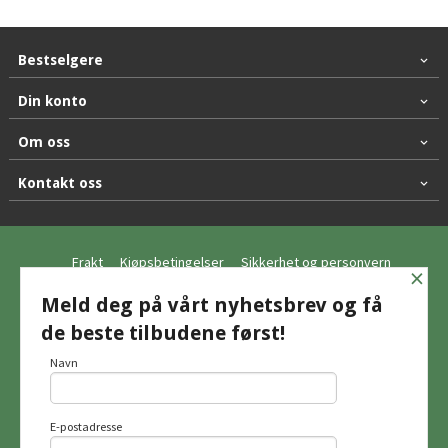
Bestselgere
Din konto
Om oss
Kontakt oss
Frakt
Kjøpsbetingelser
Sikkerhet og personvern
×
Nyhetsbrev
Meld deg på vårt nyhetsbrev og få
de beste tilbudene først!
© Hagemo Jakt og Friluft AS
Navn
E-postadresse
Vår nettbutikk bruker cookies slik at du