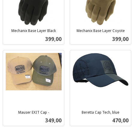
Mechanix Base Layer Black
Mechanix Base Layer Coyote
inkl.
inkl.
Pris
Pris
399,00
399,00
mva.
mva.
Mauser EXIT Cap -
Beretta Cap Tech, blue
inkl.
inkl.
Pris
Pris
349,00
470,00
mva.
mva.