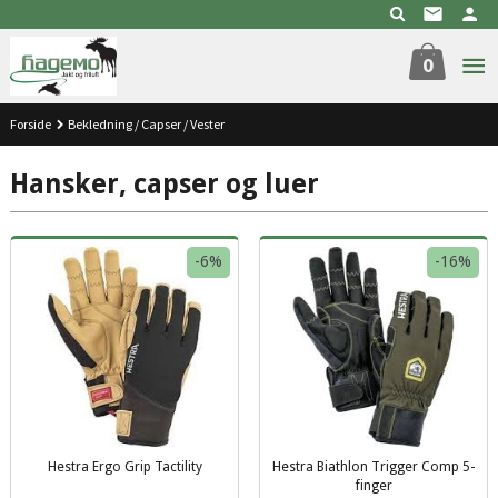
Gå
til
innholdet
0
Forside
Bekledning / Capser / Vester
Hansker, capser og luer
-6%
-16%
Hestra Ergo Grip Tactility
Hestra Biathlon Trigger Comp 5-
Rabatt
inkl.
finger