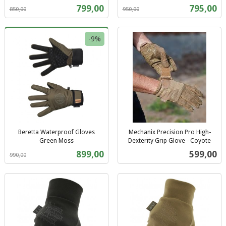
Rabatt
inkl.
mva.
Tilbud
Tilbud
799,00
795,00
850,00
950,00
mva.
-9%
Beretta Waterproof Gloves
Mechanix Precision Pro High-
Green Moss
Dexterity Grip Glove - Coyote
Rabatt
inkl.
inkl.
Tilbud
Pris
899,00
599,00
990,00
mva.
mva.