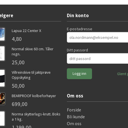
elgere
Din konto
E-postadresse
Lapua 22 Center X
4,80
Normal skive 60 cm. Tåler
Ditt passord
regn.
25,00
Villreinskive til jaktprøve
Glemt 
Oppskyting
50,00
Om oss
BEARPROOF kolbeforhøyer
699,00
Forside
Norma skytterlags-krutt. Boks
Bli kunde
a 1 kg.
Om oss
1 199,00