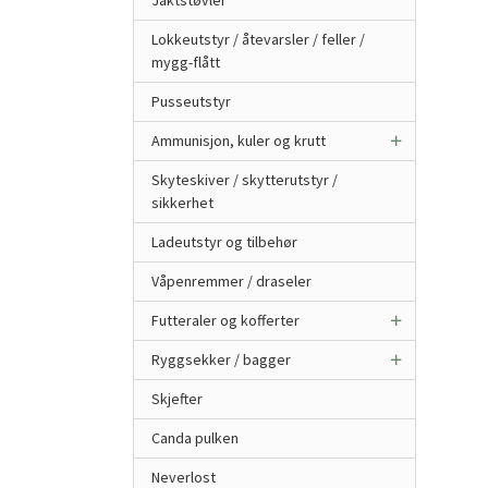
Jaktstøvler
Lokkeutstyr / åtevarsler / feller /
mygg-flått
Pusseutstyr
Ammunisjon, kuler og krutt
Skyteskiver / skytterutstyr /
sikkerhet
Ladeutstyr og tilbehør
Våpenremmer / draseler
Futteraler og kofferter
Ryggsekker / bagger
Skjefter
Canda pulken
Neverlost