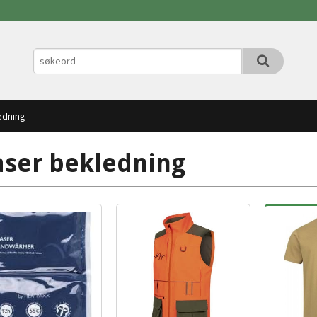
edning
aser bekledning