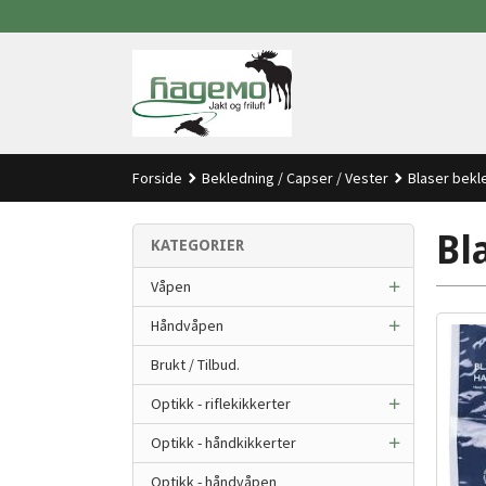
Gå
til
innholdet
Forside
Bekledning / Capser / Vester
Blaser bekl
Bl
KATEGORIER
Våpen
Håndvåpen
Brukt / Tilbud.
Optikk - riflekikkerter
Optikk - håndkikkerter
Optikk - håndvåpen