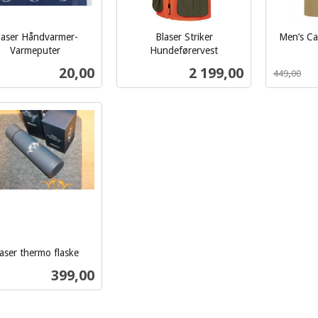
laser Håndvarmer-
Blaser Striker
Men’s C
Rabatt
inkl.
Varmeputer
Hundeførervest
inkl.
mva.
Pris
Pris
20,00
2 199,00
449,00
mva.
Kjøp
Les mer
aser thermo flaske
Pris
399,00