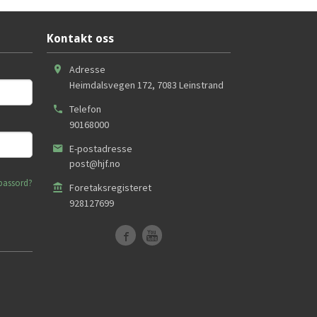
Kontakt oss
Adresse
Heimdalsvegen 172
,
7083
Leinstrand
Telefon
90168000
E-postadresse
post@hjf.no
passord?
Foretaksregisteret
928127699