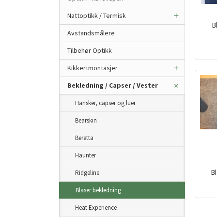
Nattoptikk / Termisk
B
Avstandsmålere
inkl.
Tilbehør Optikk
mva.
Kikkertmontasjer
Bekledning / Capser / Vester
Hansker, capser og luer
Bearskin
Beretta
Haunter
Ridgeline
Bl
inkl.
Blaser bekledning
mva.
Heat Experience