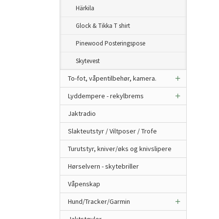
Härkila
Glock & Tikka T shirt
Pinewood Posteringspose
Skytevest
To-fot, våpentilbehør, kamera.
Lyddempere - rekylbrems
Jaktradio
Slakteutstyr / Viltposer / Trofe
Turutstyr, kniver/øks og knivslipere
Hørselvern - skytebriller
Våpenskap
Hund/Tracker/Garmin