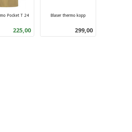
amo Pocket T 24
Blaser thermo kopp
inkl.
mva.
Tilbud
Pris
225,00
299,00
Les mer
Kjøp