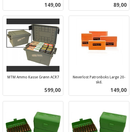
inkl.
inkl.
Pris
Pris
149,00
89,00
mva.
mva.
MTM Ammo Kasse Grønn ACR7
Neverlost Patronboks Large 20-
inkl.
skd.
inkl.
mva.
Pris
Pris
599,00
149,00
mva.