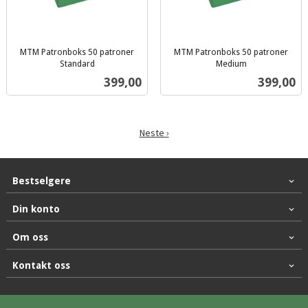
MTM Patronboks 50 patroner
MTM Patronboks 50 patroner
Standard
Medium
inkl.
inkl.
Pris
Pris
399,00
399,00
mva.
mva.
Neste ›
Bestselgere
Din konto
Om oss
Kontakt oss