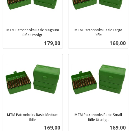
MTM Patronboks Basic Magnum
MTM Patronboks Basic Large
Rifle Utsolgt.
Rifle
inkl.
inkl.
Pris
Pris
179,00
169,00
mva.
mva.
MTM Patronboks Basic Medium
MTM Patronboks Basic Small
Rifle
Rifle Utsolgt.
inkl.
inkl.
Pris
Pris
169,00
169,00
mva.
mva.