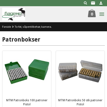
Gå
til
innholdet
0
Forside
To-fot, våpentilbehør, kamera.
Patronbokser
MTM Patronboks 100 patroner
MTM Patronboks 50 stk patroner
Pistol
Pistol