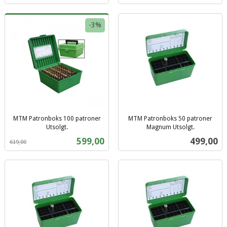
-3%
MTM Patronboks 100 patroner
MTM Patronboks 50 patroner
Utsolgt.
Magnum Utsolgt.
Rabatt
inkl.
inkl.
Tilbud
Pris
599,00
499,00
619,00
mva.
mva.