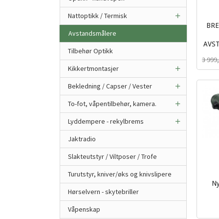
Nattoptikk / Termisk
BRE
Avstandsmålere
AVS
Tilbehør Optikk
Rabat
inkl.
3 999
mva.
Kikkertmontasjer
Bekledning / Capser / Vester
To-fot, våpentilbehør, kamera.
Lyddempere - rekylbrems
Jaktradio
Slakteutstyr / Viltposer / Trofe
Turutstyr, kniver/øks og knivslipere
Ny
Hørselvern - skytebriller
inkl.
mva.
Våpenskap