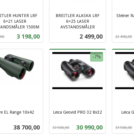
ITLER HUNTER LRF
BREITLER ALASKA LRF
Steiner 
Rabatt
inkl.
6×21 LASER
6×25 LASER
TANDSMÅLER 1500M
AVSTANDSMÅLER
mva.
t
inkl.
Tilbud
Pris
3 198,00
2 499,00
,00
21 490,00
mva.
Kjøp
Kjøp
-7%
e EL Range 10x42
Leica Geovid PRO 32 8x32
Leica 
Rabatt
inkl.
Rabatt
inkl.
mva.
Pris
Tilbud
38 700,00
30 990,00
33 500,00
33 500,00
mva.