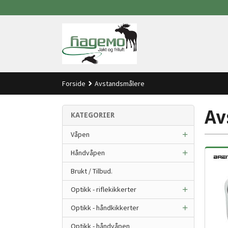
Gå
til
innholdet
Forside
Avstandsmålere
Av
KATEGORIER
Våpen
Håndvåpen
Brukt / Tilbud.
Optikk - riflekikkerter
Optikk - håndkikkerter
Optikk - håndvåpen