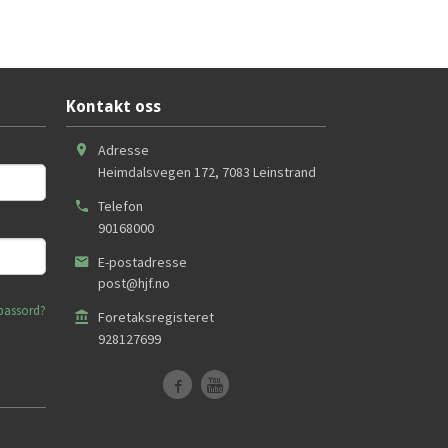
Kontakt oss
Adresse
Heimdalsvegen 172
,
7083
Leinstrand
Telefon
90168000
E-postadresse
post@hjf.no
passord?
Foretaksregisteret
928127699