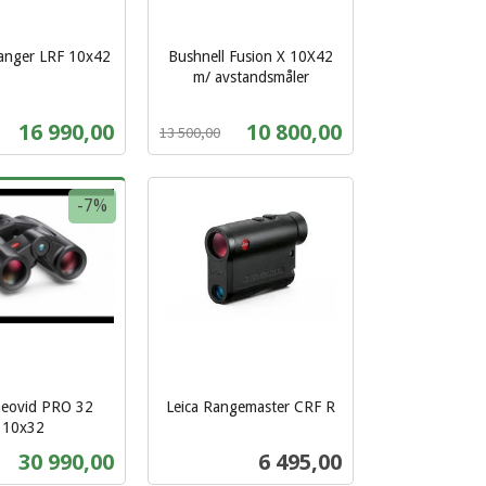
Ranger LRF 10x42
Bushnell Fusion X 10X42
m/ avstandsmåler
Rabatt
inkl.
mva.
Tilbud
Tilbud
16 990,00
10 800,00
13 500,00
Kjøp
Kjøp
-7%
Geovid PRO 32
Leica Rangemaster CRF R
inkl.
10x32
mva.
Tilbud
Pris
30 990,00
6 495,00