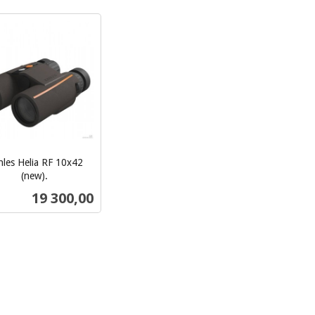
Kjøp
Kjøp
hles Helia RF 10x42
(new).
Pris
19 300,00
Kjøp