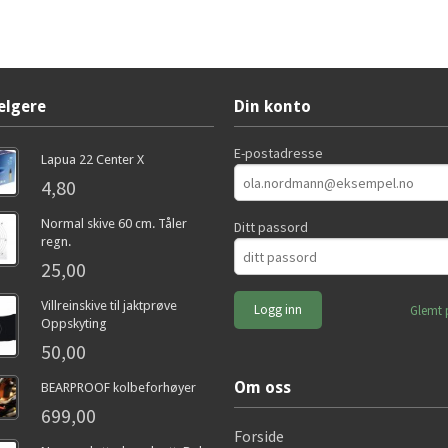
elgere
Din konto
E-postadresse
Lapua 22 Center X
4,80
Normal skive 60 cm. Tåler
Ditt passord
regn.
25,00
Villreinskive til jaktprøve
Glemt 
Oppskyting
50,00
Om oss
BEARPROOF kolbeforhøyer
699,00
Forside