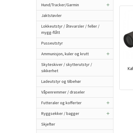
Hund/Tracker/Garmin
Jaktstøvler
Lokkeutstyr / åtevarsler / feller /
mygg-flått
Pusseutstyr
Ammunisjon, kuler og krutt
Skyteskiver / skytterutstyr /
Ka
sikkerhet
inkl.
Ladeutstyr og tilbehør
mva.
Våpenremmer / draseler
Futteraler og kofferter
Ryggsekker / bagger
Skjefter