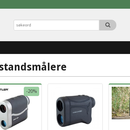
standsmålere
-20%