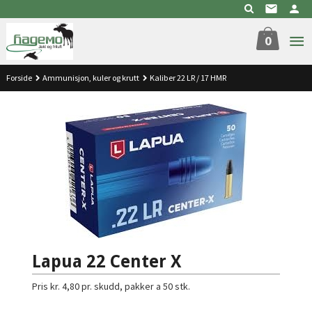
Gå
til
innholdet
0
Forside
Ammunisjon, kuler og krutt
Kaliber 22 LR / 17 HMR
Lapua 22 Center X
Pris kr. 4,80 pr. skudd, pakker a 50 stk.