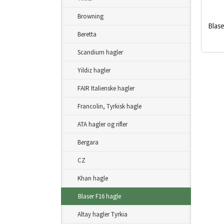
Browning
Blas
Beretta
inkl.
mva.
Scandium hagler
Yildiz hagler
FAIR Italienske hagler
Francolin, Tyrkisk hagle
ATA hagler og rifler
Bergara
CZ
Khan hagle
Blaser F16 hagle
Altay hagler Tyrkia