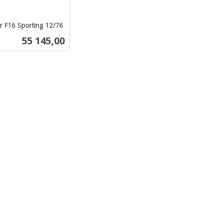
er F16 Sporting 12/76
Pris
55 145,00
Kjøp