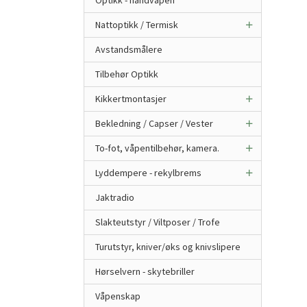
Optikk - håndvåpen
Nattoptikk / Termisk
Avstandsmålere
Tilbehør Optikk
Kikkertmontasjer
Bekledning / Capser / Vester
To-fot, våpentilbehør, kamera.
Lyddempere - rekylbrems
Jaktradio
Slakteutstyr / Viltposer / Trofe
Turutstyr, kniver/øks og knivslipere
Hørselvern - skytebriller
Våpenskap