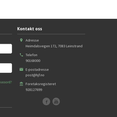
Kontakt oss
Adresse
Heimdalsvegen 172
,
7083
Leinstrand
Telefon
90168000
E-postadresse
post@hjf.no
passord?
Foretaksregisteret
928127699