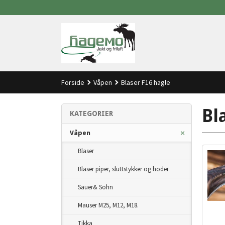
Gå
til
innholdet
Forside
Våpen
Blaser F16 hagle
Bl
KATEGORIER
Våpen
Blaser
Blaser piper, sluttstykker og hoder
Sauer& Sohn
Mauser M25, M12, M18.
Tikka