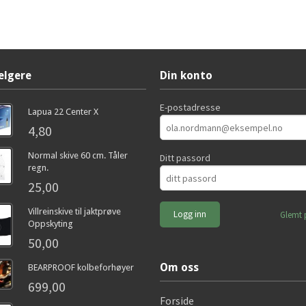
elgere
Din konto
E-postadresse
Lapua 22 Center X
4,80
Normal skive 60 cm. Tåler
Ditt passord
regn.
25,00
Villreinskive til jaktprøve
Glemt 
Oppskyting
50,00
Om oss
BEARPROOF kolbeforhøyer
699,00
Forside