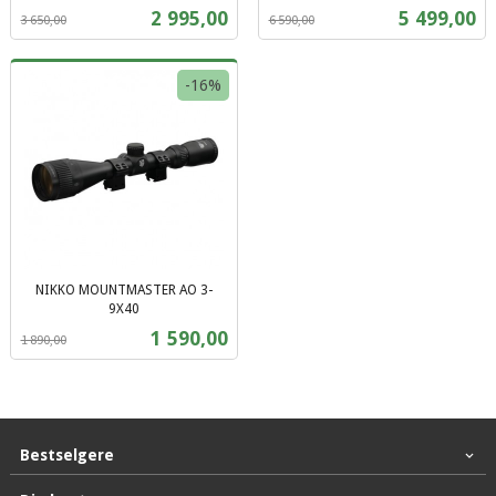
Rabatt
inkl.
Rabatt
inkl.
Tilbud
Tilbud
2 995,00
5 499,00
3 650,00
6 590,00
mva.
mva.
-16%
NIKKO MOUNTMASTER AO 3-
9X40
Rabatt
inkl.
Tilbud
1 590,00
1 890,00
mva.
Bestselgere