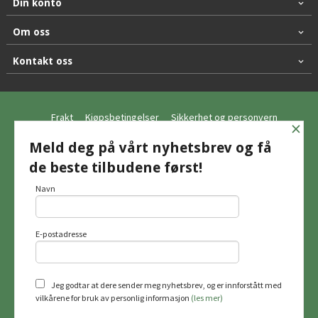
Din konto
Om oss
Kontakt oss
Frakt
Kjøpsbetingelser
Sikkerhet og personvern
×
Nyhetsbrev
Meld deg på vårt nyhetsbrev og få
de beste tilbudene først!
© Hagemo Jakt og Friluft AS
Navn
E-postadresse
Vår nettbutikk bruker cookies slik at du
får en bedre kjøpsopplevelse og vi kan
yte deg bedre service. Vi bruker cookies
hovedsaklig til å lagre
Jeg godtar at dere sender meg nyhetsbrev, og er innforstått med
innloggingsdetaljer og huske hva du
vilkårene for bruk av personlig informasjon
(les mer)
har puttet i handlekurven din. Fortsett å