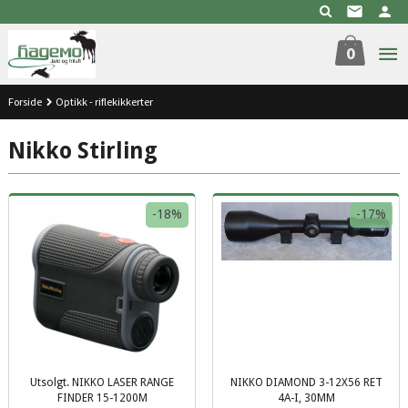
Gå
til
innholdet
0
Forside
Optikk - riflekikkerter
Nikko Stirling
-18%
-17%
Utsolgt. NIKKO LASER RANGE
NIKKO DIAMOND 3-12X56 RET
FINDER 15-1200M
4A-I, 30MM