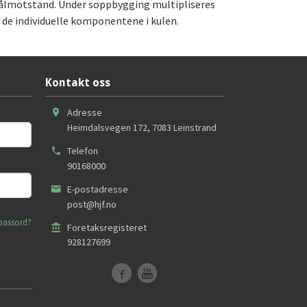
målmotstand. Under soppbygging multipliseres
 de individuelle komponentene i kulen.
Kontakt oss
Adresse
Heimdalsvegen 172
,
7083
Leinstrand
Telefon
90168000
E-postadresse
post@hjf.no
passord?
Foretaksregisteret
928127699