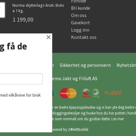
Forside
Norma skytterlags-krutt. Boks
Bli kunde
a 1 kg.
Om oss
1 199,00
Gavekort
Logg inn
×
Kontakt oss
g få de
Frakt
Kjøpsbetingelser
Sikkerhet og personvern
Nyhetsbr
© Hagemo Jakt og Friluft AS
med vilkårene for bruk
utikk bruker cookies slik at du får en bedre kjøpsopplevelse og vi kan yte deg bedre s
ookies hovedsaklig til å lagre innloggingsdetaljer og huske hva du har puttet i han
din. Fortsett å bruke siden som normalt om du godtar dette.
Les mer
Powered by
24Nettbutikk