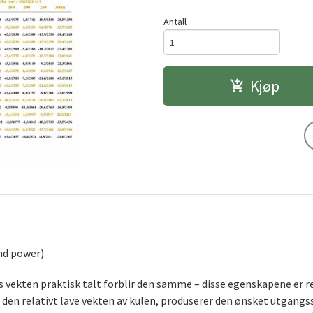
Antall
Kjøp
nd power)
 vekten praktisk talt forblir den samme – disse egenskapene er r
den relativt lave vekten av kulen, produserer den ønsket utgangsså