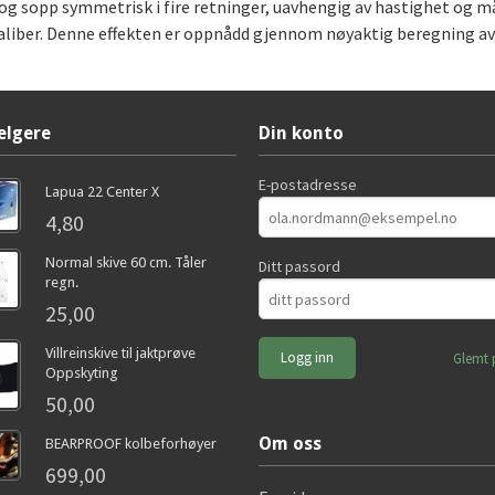
og sopp symmetrisk i fire retninger, uavhengig av hastighet og 
aliber. Denne effekten er oppnådd gjennom nøyaktig beregning av
elgere
Din konto
E-postadresse
Lapua 22 Center X
4,80
Normal skive 60 cm. Tåler
Ditt passord
regn.
25,00
Villreinskive til jaktprøve
Glemt 
Oppskyting
50,00
Om oss
BEARPROOF kolbeforhøyer
699,00