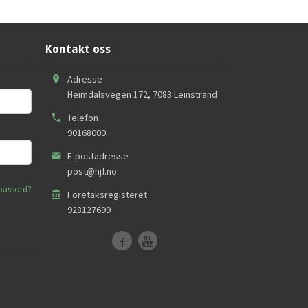
Kontakt oss
Adresse
Heimdalsvegen 172
,
7083
Leinstrand
Telefon
90168000
E-postadresse
post@hjf.no
passord?
Foretaksregisteret
928127699