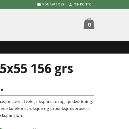
KONTAKT OSS
MIN KONTO
0
5x55 156 grs
.
asjon av restvekt, ekspansjon og sjokkvirkning.
ende kulekonstruksjon og produksjonsprosess.
 ekspansjon.