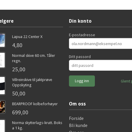
elgere
Din konto
E-postadresse
Lapua 22 Center X
4,80
Normal skive 60 cm. Tåler
Ditt passord
regn.
25,00
Villreinskive til jaktprøve
Glemt 
Oppskyting
50,00
Om oss
BEARPROOF kolbeforhøyer
699,00
Forside
Norma skytterlags-krutt. Boks
Bli kunde
a 1 kg.