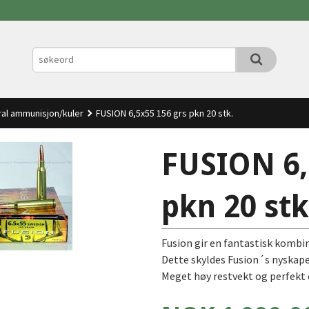
ral ammunisjon/kuler
FUSION 6,5x55 156 grs pkn 20 stk.
FUSION 6,
pkn 20 stk
Fusion gir en fantastisk kombin
Dette skyldes Fusion´s nyskap
Meget høy restvekt og perfekt