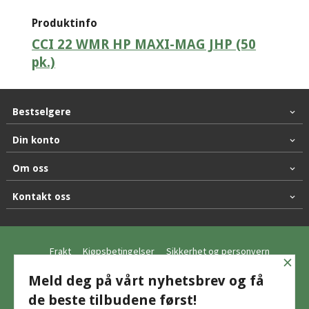
Produktinfo
CCI 22 WMR HP MAXI-MAG JHP (50
pk.)
Bestselgere
Din konto
Om oss
Kontakt oss
Frakt
Kjøpsbetingelser
Sikkerhet og personvern
×
Nyhetsbrev
Meld deg på vårt nyhetsbrev og få
de beste tilbudene først!