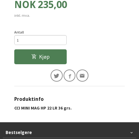
Pris
NOK
235,00
inkl. mva.
Antall
Kjøp
Produktinfo
CCI MINI MAG HP 22 LR 36 grs.
Bestselgere