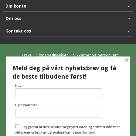
Din konto
Om oss
Kontakt oss
Frakt
Kjøpsbetingelser
Sikkerhet og personvern
×
Nyhetsbrev
Meld deg på vårt nyhetsbrev og få
de beste tilbudene først!
© Hagemo Jakt og Friluft AS
Navn
E-postadresse
Vår nettbutikk bruker cookies slik at du
får en bedre kjøpsopplevelse og vi kan
yte deg bedre service. Vi bruker cookies
hovedsaklig til å lagre
Jeg godtar at dere sender meg nyhetsbrev, og er innforstått med
innloggingsdetaljer og huske hva du
vilkårene for bruk av personlig informasjon
(les mer)