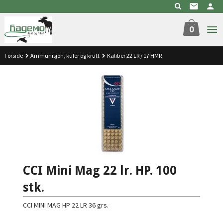
Gå
til
innholdet
0
Forside
Ammunisjon, kuler og krutt
Kaliber 22 LR / 17 HMR
CCI Mini Mag 22 lr. HP. 100
stk.
CCI MINI MAG HP 22 LR 36 grs.