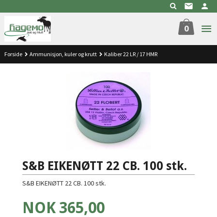
Gå
til
innholdet
0
Forside
Ammunisjon, kuler og krutt
Kaliber 22 LR / 17 HMR
S&B EIKENØTT 22 CB. 100 stk.
S&B EIKENØTT 22 CB. 100 stk.
Pris
NOK
365,00