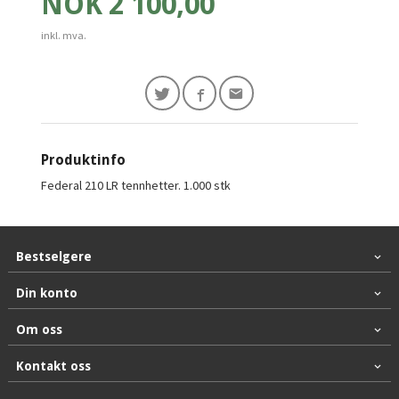
Pris
NOK
2 100,00
inkl. mva.
Produktinfo
Federal 210 LR tennhetter. 1.000 stk
Bestselgere
Din konto
Om oss
Kontakt oss