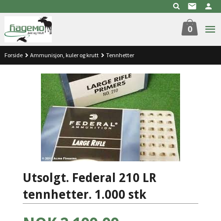
Gå
til
innholdet
0
Forside
Ammunisjon, kuler og krutt
Tennhetter
Utsolgt. Federal 210 LR
tennhetter. 1.000 stk