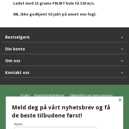
Ladet med 13 grams FMJBT kule til 320 m/s.
NB, ikke godkjent til jakt på annet enn fugl.
Bestselgere
Din konto
Om oss
Kontakt oss
Frakt
Kjøpsbetingelser
Sikkerhet og personvern
×
Nyhetsbrev
Meld deg på vårt nyhetsbrev og få
de beste tilbudene først!
© Hagemo Jakt og Friluft AS
Navn