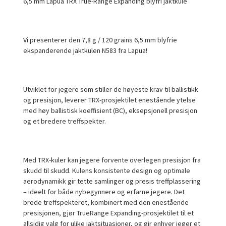
6,5 mm Lapua TRX True-Range Expanding blyfri jaktkule
Vi presenterer den 7,8 g / 120 grains 6,5 mm blyfrie
ekspanderende jaktkulen N583 fra Lapua!
Utviklet for jegere som stiller de høyeste krav til ballistikk
og presisjon, leverer TRX-prosjektilet enestående ytelse
med høy ballistisk koeffisient (BC), eksepsjonell presisjon
og et bredere treffspekter.
Med TRX-kuler kan jegere forvente overlegen presisjon fra
skudd til skudd. Kulens konsistente design og optimale
aerodynamikk gir tette samlinger og presis treffplassering
– ideelt for både nybegynnere og erfarne jegere. Det
brede treffspekteret, kombinert med den enestående
presisjonen, gjør TrueRange Expanding-prosjektilet til et
allsidig valg for ulike jaktsituasjoner, og gir enhver jeger et