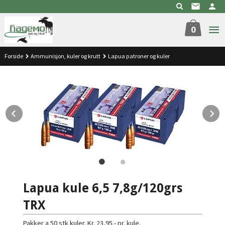
Gå
til
innholdet
0
Forside
Ammunisjon, kuler og krutt
Lapua patroner og kuler
Prev
N
Lapua kule 6,5 7,8g/120grs
TRX
Pakker a 50 stk kuler. Kr. 23,95.- pr. kule.