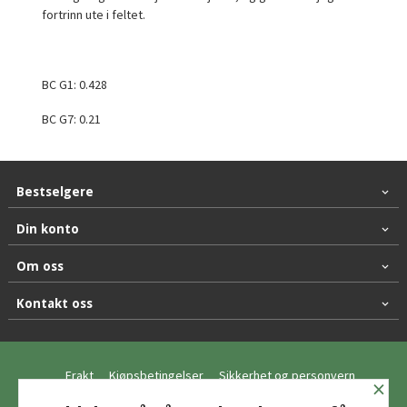
fortrinn ute i feltet.
BC G1: 0.428
BC G7: 0.21
Bestselgere
Din konto
Om oss
Kontakt oss
Frakt
Kjøpsbetingelser
Sikkerhet og personvern
×