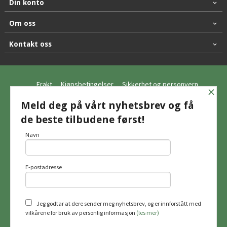
Din konto
Om oss
Kontakt oss
Frakt
Kjøpsbetingelser
Sikkerhet og personvern
×
Nyhetsbrev
Meld deg på vårt nyhetsbrev og få
de beste tilbudene først!
© Hagemo Jakt og Friluft AS
Navn
E-postadresse
Vår nettbutikk bruker cookies slik at du
får en bedre kjøpsopplevelse og vi kan
yte deg bedre service. Vi bruker cookies
hovedsaklig til å lagre
Jeg godtar at dere sender meg nyhetsbrev, og er innforstått med
innloggingsdetaljer og huske hva du
vilkårene for bruk av personlig informasjon
(les mer)
har puttet i handlekurven din. Fortsett å