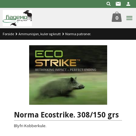
Gå
til
innholdet
0
Forside
Ammunisjon, kuler og krutt
Norma patroner.
Norma Ecostrike. 308/150 grs
Blyfri Kobberkule.