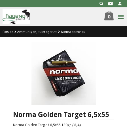
Gå
til
innholdet
0
Forside
Ammunisjon, kuler og krutt
Norma patroner.
Norma Golden Target 6,5x55
Norma Golden Target 6,5x55 130gr / 8,4g