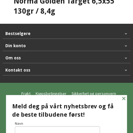
Norma Golden Target 6,5x55
130gr / 8,4g
Bestselgere
Din konto
Om oss
Kontakt oss
Frakt
Kjøpsbetingelser
Sikkerhet og personvern
×
Nyhetsbrev
Meld deg på vårt nyhetsbrev og få
de beste tilbudene først!
© Hagemo Jakt og Friluft AS
Navn