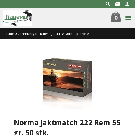
Gå
til
innholdet
0
Forside
Ammunisjon, kuler og krutt
Norma patroner.
Norma Jaktmatch 222 Rem 55
gr. 50 stk.