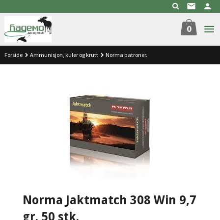
Gå
til
innholdet
0
Forside
Ammunisjon, kuler og krutt
Norma patroner.
Norma Jaktmatch 308 Win 9,7
gr. 50 stk.