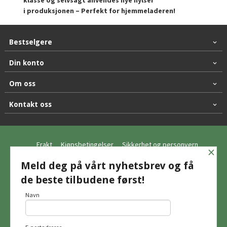
i produksjonen – Perfekt for hjemmeladeren!
Bestselgere
Din konto
Om oss
Kontakt oss
Frakt
Kjøpsbetingelser
Sikkerhet og personvern
×
Nyhetsbrev
Meld deg på vårt nyhetsbrev og få
de beste tilbudene først!
© Hagemo Jakt og Friluft AS
Navn