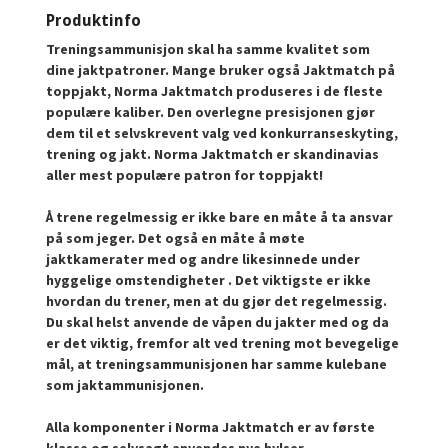
Produktinfo
Treningsammunisjon skal ha samme kvalitet som
dine jaktpatroner. Mange bruker også Jaktmatch på
toppjakt, Norma Jaktmatch produseres i de fleste
populære kaliber. Den overlegne presisjonen gjør
dem til et selvskrevent valg ved konkurranseskyting,
trening og jakt. Norma Jaktmatch er skandinavias
aller mest populære patron for toppjakt!
Å trene regelmessig er ikke bare en måte å ta ansvar
på som jeger. Det også en måte å møte
jaktkamerater med og andre likesinnede under
hyggelige omstendigheter . Det viktigste er ikke
hvordan du trener, men at du gjør det regelmessig.
Du skal helst anvende de våpen du jakter med og da
er det viktig, fremfor alt ved trening mot bevegelige
mål, at trenings­ammunisjonen har samme kulebane
som jaktammunisjonen.
Alla komponenter i Norma Jaktmatch er av første
klasse og selvsagt anvendes nye hylser