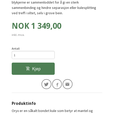
blykjerne er sammenloddet for å gi en sterk
sammenbinding og hindre separasjon eller kulesplitting
ved treff i viltet, selv i grove bein.
Pris
NOK
1 349,00
inkl. mva.
Antall
Kjøp
Produktinfo
Oryx er en såkalt bondet kule som betyr at mantel og