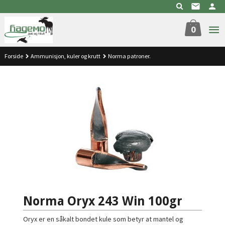
Gå
til
innholdet
0
Forside
Ammunisjon, kuler og krutt
Norma patroner.
Norma Oryx 243 Win 100gr
Oryx er en såkalt bondet kule som betyr at mantel og