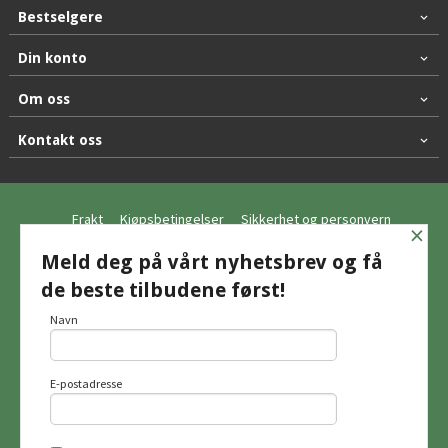
Bestselgere
Din konto
Om oss
Kontakt oss
Frakt
Kjøpsbetingelser
Sikkerhet og personvern
×
Nyhetsbrev
Meld deg på vårt nyhetsbrev og få
de beste tilbudene først!
© Hagemo Jakt og Friluft AS
Navn
E-postadresse
Vår nettbutikk bruker cookies slik at du
får en bedre kjøpsopplevelse og vi kan
yte deg bedre service. Vi bruker cookies