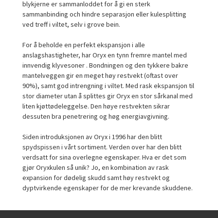
blykjerne er sammanloddet for å gi en sterk
sammanbinding och hindre separasjon eller kulesplitting
ved treff i viltet, selv i grove bein.
For å beholde en perfekt ekspansjon i alle
anslagshastigheter, har Oryx en tynn fremre mantel med
innvendig klyvesoner . Bondningen og den tykkere bakre
mantelveggen gir en meget høy restvekt (oftast over
90%), samt god intrengning i viltet. Med rask ekspansjon til
stor diameter utan å splittes gir Oryx en stor sårkanal med
liten kjøttødeleggelse. Den høye restvekten sikrar
dessuten bra penetrering og høg energiavgivning.
Siden introduksjonen av Oryx i 1996 har den blitt
spydspissen i vårt sortiment. Verden over har den blitt
verdsatt for sina overlegne egenskaper. Hva er det som
gjør Oryxkulen så unik? Jo, en kombination av rask
expansion for dødelig skudd samt høy restvekt og
dyptvirkende egenskaper for de mer krevande skuddene.