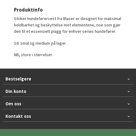
Produktinfo
Striker hundeførervest fra Blaser er designet for maksimal
holdbarhet og beskyttelse mot elementene, noe som gjør
den til et essensielt plagg for enhver seriøs hundefører.
Str smal og medium på lager.
NB, store i størrelser.
Bestselgere
Din konto
Om oss
Kontakt oss