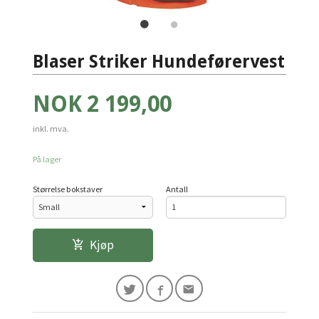
Blaser Striker Hundeførervest
Pris
NOK
2 199,00
inkl. mva.
På lager
Størrelse bokstaver
Antall
Kjøp