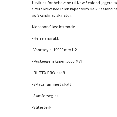
Utviklet for behovene til New Zealand-jegere, som
svært krevende landskapet som New Zealand har, 
og Skandinavisk natur.
Monsoon Classic smock:
-Herre anorakk
-Vannsøyle: 10000mm H2
-Pusteegenskaper: 5000 MVT
-RL-TEX PRO-stoff
-3-lags laminert skall
-Sømforseglet
-Slitesterk