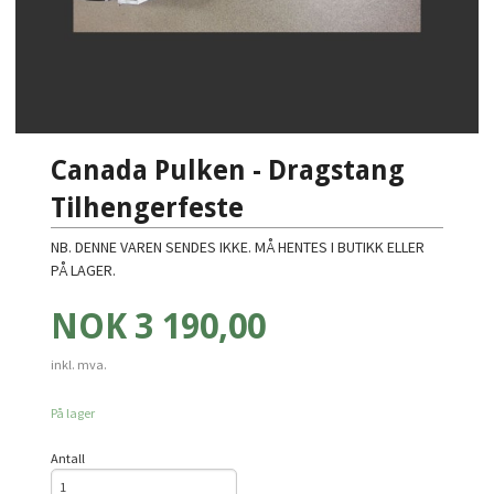
Canada Pulken - Dragstang
Tilhengerfeste
NB. DENNE VAREN SENDES IKKE. MÅ HENTES I BUTIKK ELLER
PÅ LAGER.
Pris
NOK
3 190,00
inkl. mva.
På lager
Antall