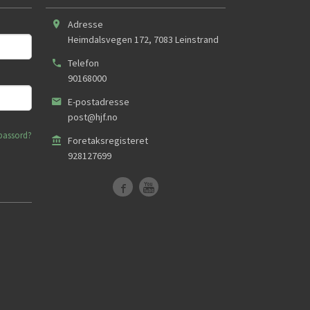
Adresse
Heimdalsvegen 172
,
7083
Leinstrand
Telefon
90168000
E-postadresse
post@hjf.no
passord?
Foretaksregisteret
928127699