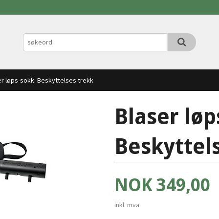
er løps-sokk. Beskyttelses trekk
Blaser løp
Beskyttel
Pris
NOK
349,00
inkl. mva.