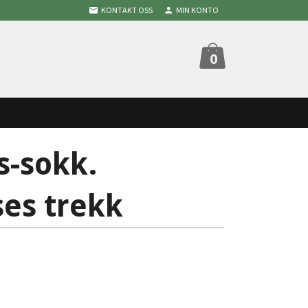
KONTAKT OSS
MIN KONTO
0
s-sokk.
ses trekk