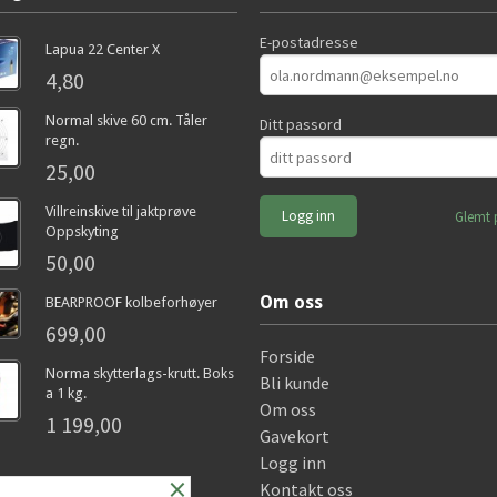
E-postadresse
Lapua 22 Center X
4,80
Normal skive 60 cm. Tåler
Ditt passord
regn.
25,00
Villreinskive til jaktprøve
Glemt 
Oppskyting
50,00
Om oss
BEARPROOF kolbeforhøyer
699,00
Forside
Norma skytterlags-krutt. Boks
Bli kunde
a 1 kg.
Om oss
1 199,00
Gavekort
Logg inn
×
Kontakt oss