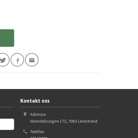
Kontakt oss
Adresse
Heimdalsvegen 172
,
7083
Leinstrand
Telefon