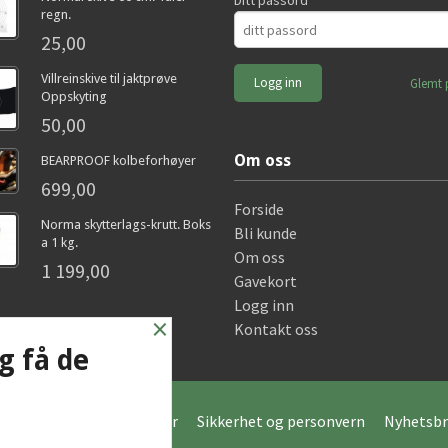
Ditt passord
regn.
25,00
Villreinskive til jaktprøve
Glemt 
Oppskyting
50,00
Om oss
BEARPROOF kolbeforhøyer
699,00
Forside
Norma skytterlags-krutt. Boks
Bli kunde
a 1 kg.
Om oss
1 199,00
Gavekort
Logg inn
×
Kontakt oss
g få de
Frakt
Kjøpsbetingelser
Sikkerhet og personvern
Nyhetsbr