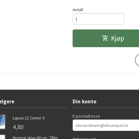
Antall
Kjøp
elgere
Din konto
E-postadresse
Lapua 22 Center X
4,80
Normal skive 60 cm. Tåler