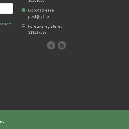
90168000
E-postadresse
post@hjf.no
passord?
Foretaksregisteret
928127699
ev