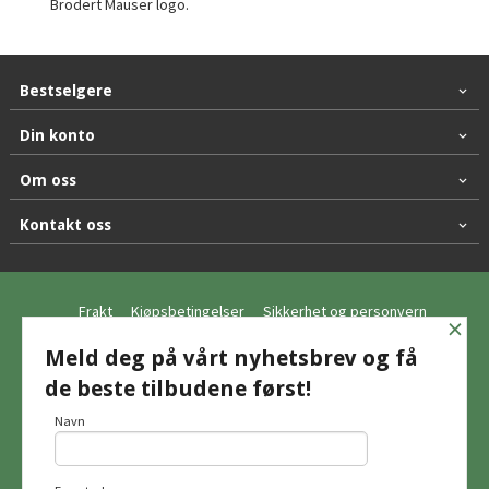
Brodert Mauser logo.
Bestselgere
Din konto
Om oss
Kontakt oss
Frakt
Kjøpsbetingelser
Sikkerhet og personvern
×
Nyhetsbrev
Meld deg på vårt nyhetsbrev og få
de beste tilbudene først!
© Hagemo Jakt og Friluft AS
Navn