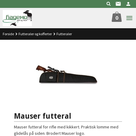
Gå
til
innholdet
0
Forside
Futteraler og kofferter
Futteraler
Mauser futteral
Mauser futteral for rifle med kikkert. Praktisk lomme med
glidelås på siden. Brodert Mauser logo.