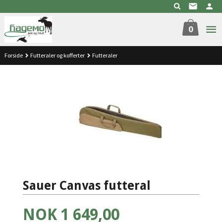
Gå
til
innholdet
0
Forside
Futteraler og kofferter
Futteraler
Sauer Canvas futteral
Pris
NOK
1 649,00