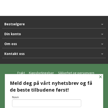
Bestselgere
Din konto
Om oss
Kontakt oss
Frakt
Kjøpsbetingelser
Sikkerhet og personvern
×
Nyhetsbrev
Meld deg på vårt nyhetsbrev og få
de beste tilbudene først!
© Hagemo Jakt og Friluft AS
Navn