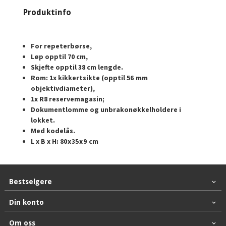
Produktinfo
For repeterbørse,
Løp opptil 70 cm,
Skjefte opptil 38 cm lengde.
Rom: 1x kikkertsikte (opptil 56 mm
objektivdiameter),
1x R8 reservemagasin;
Dokumentlomme og unbrakonøkkelholdere i
lokket.
Med kodelås.
L x B x H: 80 x 35 x 9 cm
Bestselgere
Din konto
Om oss