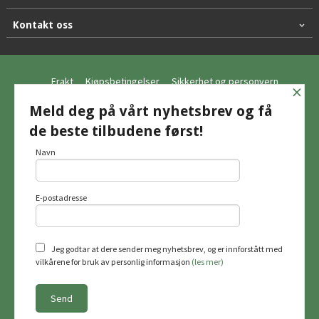
Kontakt oss
Frakt
Kjøpsbetingelser
Sikkerhet og personvern
×
Nyhetsbrev
Meld deg på vårt nyhetsbrev og få
de beste tilbudene først!
© Hagemo Jakt og Friluft AS
Navn
E-postadresse
Vår nettbutikk bruker cookies slik at du
får en bedre kjøpsopplevelse og vi kan
yte deg bedre service. Vi bruker cookies
hovedsaklig til å lagre
Jeg godtar at dere sender meg nyhetsbrev, og er innforstått med
innloggingsdetaljer og huske hva du
vilkårene for bruk av personlig informasjon
(les mer)
har puttet i handlekurven din. Fortsett å
bruke siden som normalt om du godtar
dette.
Les mer