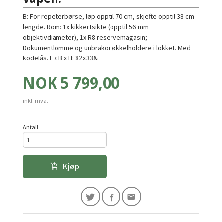
B: For repeterbørse, løp opptil 70 cm, skjefte opptil 38 cm
lengde. Rom: 1x kikkertsikte (opptil 56 mm
objektivdiameter), 1x R8 reservemagasin;
Dokumentlomme og unbrakonøkkelholdere i lokket. Med
kodelås. L x B x H: 82 x 33&
Pris
NOK
5 799,00
inkl. mva.
Antall
Kjøp