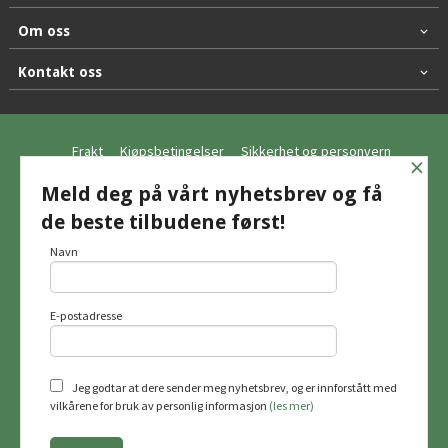
Om oss
Kontakt oss
Frakt
Kjøpsbetingelser
Sikkerhet og personvern
×
Nyhetsbrev
Meld deg på vårt nyhetsbrev og få
de beste tilbudene først!
© Hagemo Jakt og Friluft AS
Navn
E-postadresse
Vår nettbutikk bruker cookies slik at du
får en bedre kjøpsopplevelse og vi kan
yte deg bedre service. Vi bruker cookies
hovedsaklig til å lagre
Jeg godtar at dere sender meg nyhetsbrev, og er innforstått med
innloggingsdetaljer og huske hva du
vilkårene for bruk av personlig informasjon
(les mer)
har puttet i handlekurven din. Fortsett å
bruke siden som normalt om du godtar