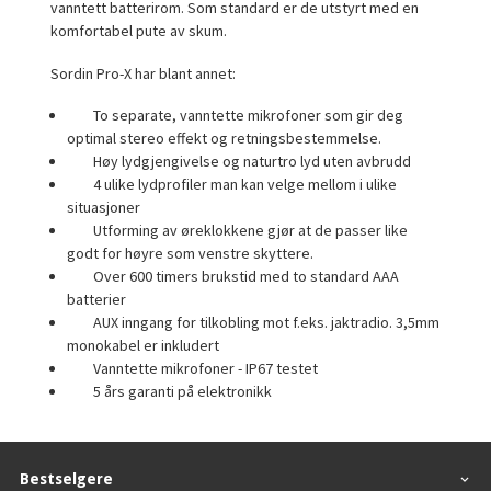
vanntett batterirom. Som standard er de utstyrt med en
komfortabel pute av skum.
Sordin Pro-X har blant annet:
To separate, vanntette mikrofoner som gir deg
optimal stereo effekt og retningsbestemmelse.
Høy lydgjengivelse og naturtro lyd uten avbrudd
4 ulike lydprofiler man kan velge mellom i ulike
situasjoner
Utforming av øreklokkene gjør at de passer like
godt for høyre som venstre skyttere.
Over 600 timers brukstid med to standard AAA
batterier
AUX inngang for tilkobling mot f.eks. jaktradio. 3,5mm
monokabel er inkludert
Vanntette mikrofoner - IP67 testet
5 års garanti på elektronikk
Bestselgere