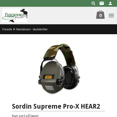
Gå
til
innholdet
0
Forside
Hørselvern - skytebriller
Sordin Supreme Pro-X HEAR2
Kun sort på lager.