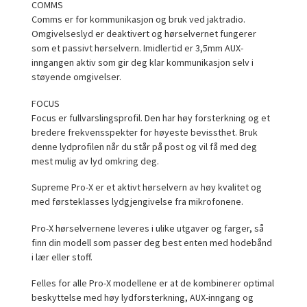
COMMS
Comms er for kommunikasjon og bruk ved jaktradio.
Omgivelseslyd er deaktivert og hørselvernet fungerer
som et passivt hørselvern. Imidlertid er 3,5mm AUX-
inngangen aktiv som gir deg klar kommunikasjon selv i
støyende omgivelser.
FOCUS
Focus er fullvarslingsprofil. Den har høy forsterkning og et
bredere frekvensspekter for høyeste bevissthet. Bruk
denne lydprofilen når du står på post og vil få med deg
mest mulig av lyd omkring deg.
Supreme Pro-X er et aktivt hørselvern av høy kvalitet og
med førsteklasses lydgjengivelse fra mikrofonene.
Pro-X hørselvernene leveres i ulike utgaver og farger, så
finn din modell som passer deg best enten med hodebånd
i lær eller stoff.
Felles for alle Pro-X modellene er at de kombinerer optimal
beskyttelse med høy lydforsterkning, AUX-inngang og