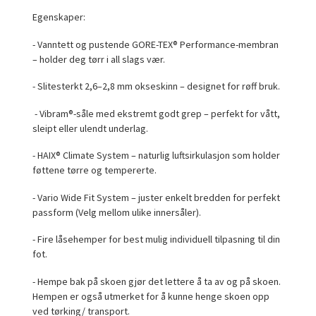
Egenskaper:
- Vanntett og pustende GORE-TEX® Performance-membran
– holder deg tørr i all slags vær.
- Slitesterkt 2,6–2,8 mm okseskinn – designet for røff bruk.
- Vibram®-såle med ekstremt godt grep – perfekt for vått,
sleipt eller ulendt underlag.
- HAIX® Climate System – naturlig luftsirkulasjon som holder
føttene tørre og tempererte.
- Vario Wide Fit System – juster enkelt bredden for perfekt
passform (Velg mellom ulike innersåler).
- Fire låsehemper for best mulig individuell tilpasning til din
fot.
- Hempe bak på skoen gjør det lettere å ta av og på skoen.
Hempen er også utmerket for å kunne henge skoen opp
ved tørking/ transport.