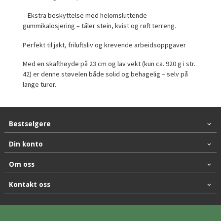
- Ekstra beskyttelse med helomsluttende
gummikalosjering – tåler stein, kvist og røft terreng.
Perfekt til jakt, friluftsliv og krevende arbeidsoppgaver
Med en skafthøyde på 23 cm og lav vekt (kun ca. 920 g i str.
42) er denne støvelen både solid og behagelig – selv på
lange turer.
Bestselgere
Din konto
Om oss
Kontakt oss