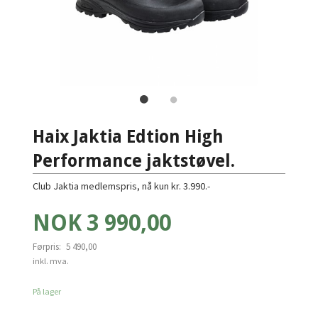
Haix Jaktia Edtion High
Performance jaktstøvel.
Club Jaktia medlemspris, nå kun kr. 3.990.-
Tilbud
NOK
3 990,00
Førpris:
5 490,00
Rabatt
inkl. mva.
På lager