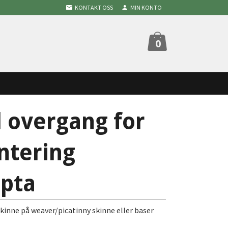
KONTAKT OSS
MIN KONTO
0
 overgang for
ntering
pta
kinne på weaver/picatinny skinne eller baser