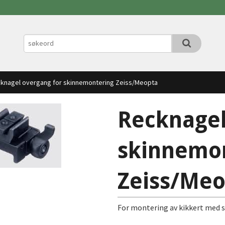
knagel overgang for skinnemontering Zeiss/Meopta
Recknagel
skinnemo
Zeiss/Meo
For montering av kikkert med s