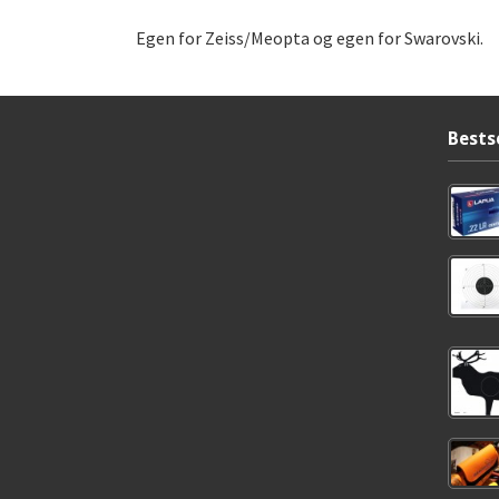
Egen for Zeiss/Meopta og egen for Swarovski.
Bests