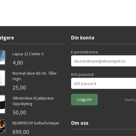
elgere
Din konto
E-postadresse
Lapua 22 Center X
4,80
Normal skive 60 cm. Tåler
Ditt passord
regn.
25,00
Villreinskive til jaktprøve
Glemt 
Oppskyting
50,00
Om oss
BEARPROOF kolbeforhøyer
699,00