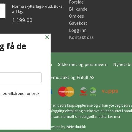
Forside
Norma skytterlags-krutt. Boks
Bli kunde
a 1 kg.
Om oss
1 199,00
Gavekort
Logg inn
×
Kontakt oss
g få de
Frakt
Kjøpsbetingelser
Sikkerhet og personvern
Nyhetsbr
© Hagemo Jakt og Friluft AS
med vilkårene for bruk
utikk bruker cookies slik at du får en bedre kjøpsopplevelse og vi kan yte deg bedre s
ookies hovedsaklig til å lagre innloggingsdetaljer og huske hva du har puttet i han
din. Fortsett å bruke siden som normalt om du godtar dette.
Les mer
Powered by
24Nettbutikk