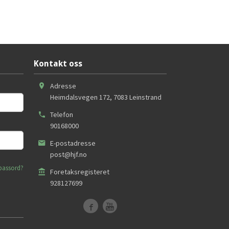
Kontakt oss
Adresse
Heimdalsvegen 172
,
7083
Leinstrand
Telefon
90168000
E-postadresse
post@hjf.no
passord?
Foretaksregisteret
928127699