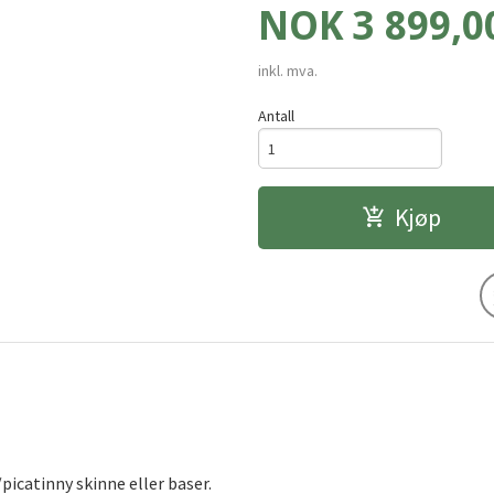
Pris
NOK
3 899,0
inkl. mva.
Antall
Kjøp
icatinny skinne eller baser.