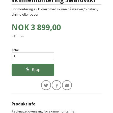
skinnemontering Swarovski
For montering av kikkert med skinne på weaver/picatinny
skinne eller baser
Pris
NOK
3 899,00
inkl. mva.
Antall
Kjøp
Produktinfo
Recknagel overgang for skinnemontering.