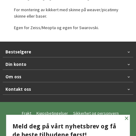
For montering av kikkert med skinne på weaver/picatinny
skinne eller baser.
Egen for Zeiss/Meopta og egen for Swarovski.
Bestselgere
Din konto
Om oss
Kontakt oss
Frakt
Kjøpsbetingelser
Sikkerhet og personvern
×
Nyhetsbrev
Meld deg på vårt nyhetsbrev og få
de beste tilbudene først!