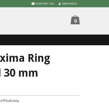
KONTAKT OSS
MIN KONTO
0
xima Ring
l 30 mm
r/Picatinny