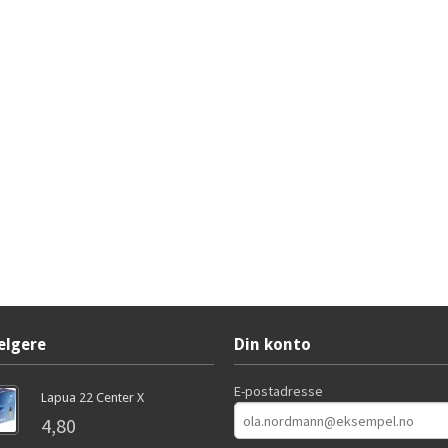
elgere
Din konto
E-postadresse
Lapua 22 Center X
4,80