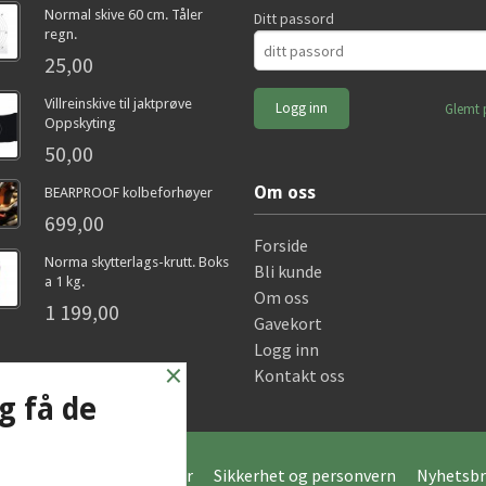
Normal skive 60 cm. Tåler
Ditt passord
regn.
25,00
Villreinskive til jaktprøve
Glemt 
Oppskyting
50,00
Om oss
BEARPROOF kolbeforhøyer
699,00
Forside
Norma skytterlags-krutt. Boks
Bli kunde
a 1 kg.
Om oss
1 199,00
Gavekort
Logg inn
×
Kontakt oss
g få de
Frakt
Kjøpsbetingelser
Sikkerhet og personvern
Nyhetsbr