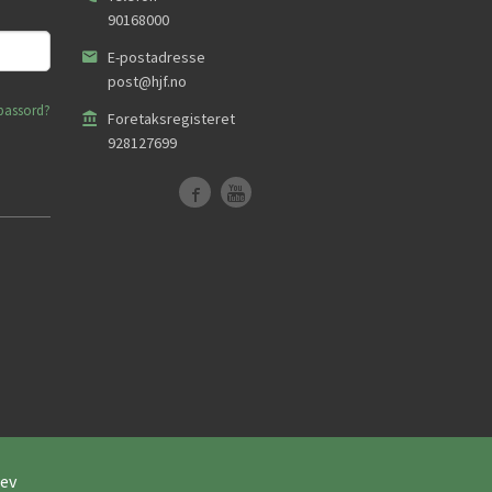
90168000
E-postadresse
post@hjf.no
passord?
Foretaksregisteret
928127699
ev