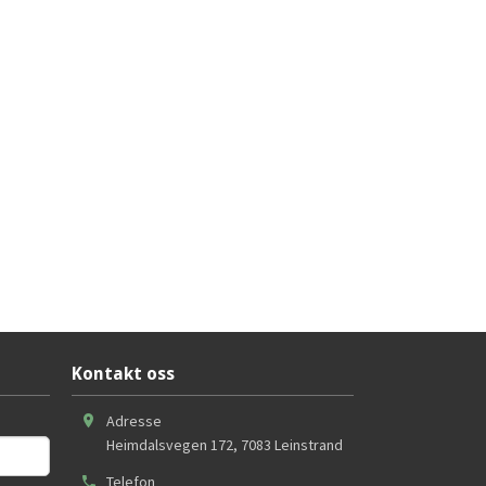
Kontakt oss
Adresse
Heimdalsvegen 172
,
7083
Leinstrand
Telefon