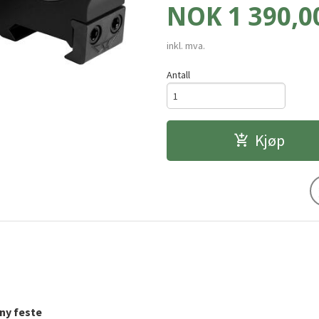
Pris
NOK
1 390,0
inkl. mva.
Antall
Kjøp
ny feste