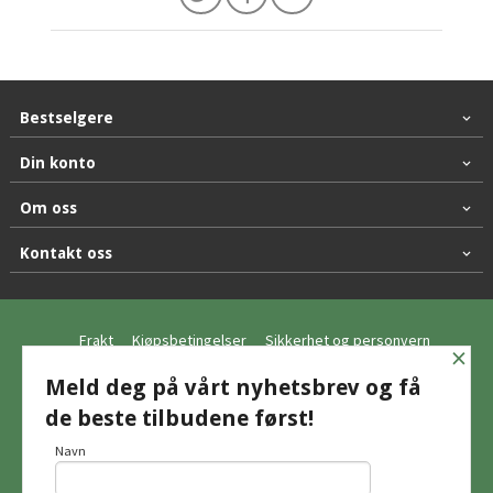
Bestselgere
Din konto
Om oss
Kontakt oss
Frakt
Kjøpsbetingelser
Sikkerhet og personvern
×
Nyhetsbrev
Meld deg på vårt nyhetsbrev og få
de beste tilbudene først!
© Hagemo Jakt og Friluft AS
Navn