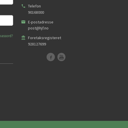
Telefon
90168000
E-postadresse
post@hjf.no
passord?
Foretaksregisteret
928127699