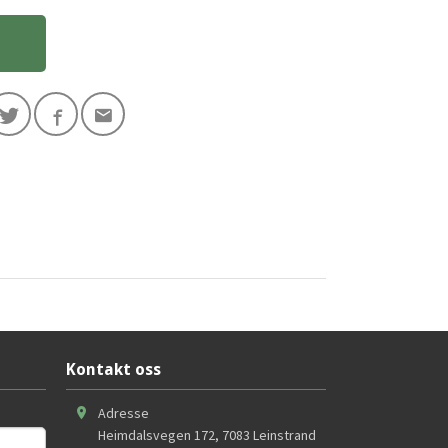
Kontakt oss
Adresse
Heimdalsvegen 172
,
7083
Leinstrand