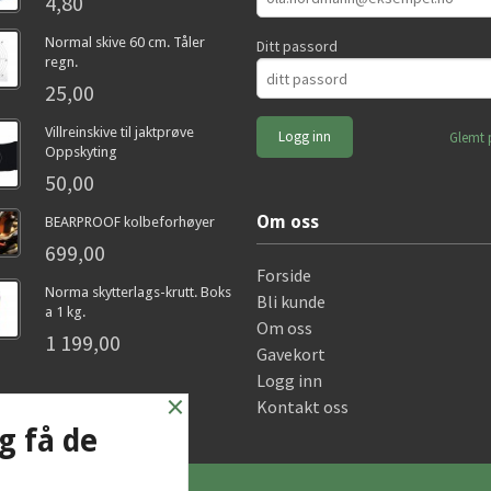
4,80
Normal skive 60 cm. Tåler
Ditt passord
regn.
25,00
Villreinskive til jaktprøve
Glemt 
Oppskyting
50,00
Om oss
BEARPROOF kolbeforhøyer
699,00
Forside
Norma skytterlags-krutt. Boks
Bli kunde
a 1 kg.
Om oss
1 199,00
Gavekort
Logg inn
×
Kontakt oss
g få de