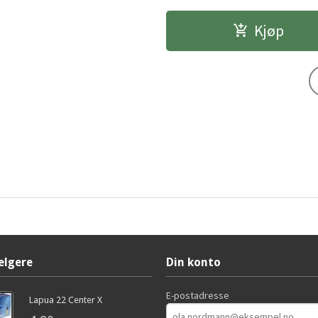
Kjøp
elgere
Din konto
E-postadresse
Lapua 22 Center X