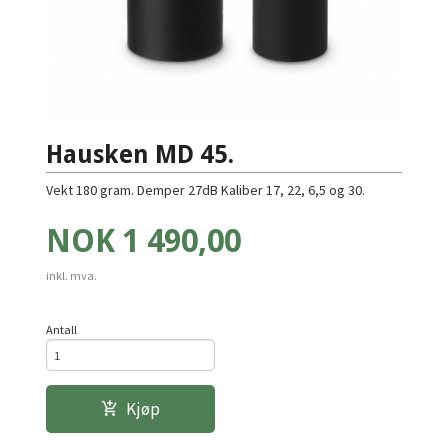
Hausken MD 45.
Vekt 180 gram. Demper 27dB Kaliber 17, 22, 6,5 og 30.
Pris
NOK
1 490,00
inkl. mva.
Antall
Kjøp