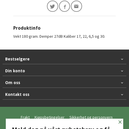
Produktinfo
Vekt 180 gram. Demper 27dB Kaliber 17, 22, 6,5 og 30.
Bestselgere
Din konto
Om oss
Kontakt oss
Frakt
Kjøpsbetingelser
Sikkerhet og personvern
×
Nyhetsbrev