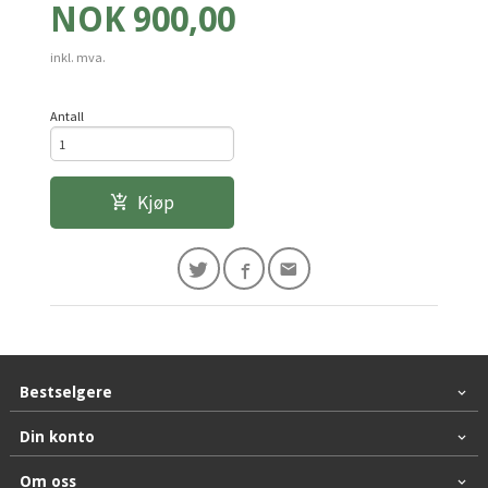
Pris
NOK
900,00
inkl. mva.
Antall
Kjøp
Bestselgere
Din konto
Om oss