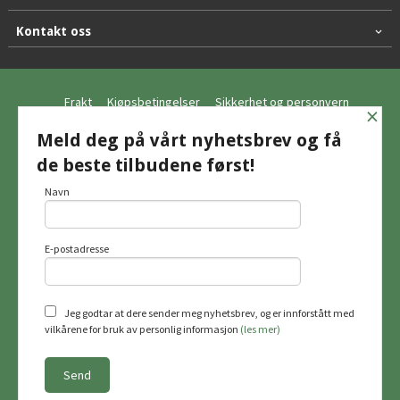
Kontakt oss
Frakt
Kjøpsbetingelser
Sikkerhet og personvern
×
Nyhetsbrev
Meld deg på vårt nyhetsbrev og få
de beste tilbudene først!
© Hagemo Jakt og Friluft AS
Navn
E-postadresse
Vår nettbutikk bruker cookies slik at du
får en bedre kjøpsopplevelse og vi kan
yte deg bedre service. Vi bruker cookies
hovedsaklig til å lagre
Jeg godtar at dere sender meg nyhetsbrev, og er innforstått med
innloggingsdetaljer og huske hva du
vilkårene for bruk av personlig informasjon
(les mer)
har puttet i handlekurven din. Fortsett å
bruke siden som normalt om du godtar
dette.
Les mer