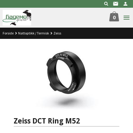
Gå
til
innholdet
0
Forside
Nattoptikk / Termisk
Zeiss
Zeiss DCT Ring M52