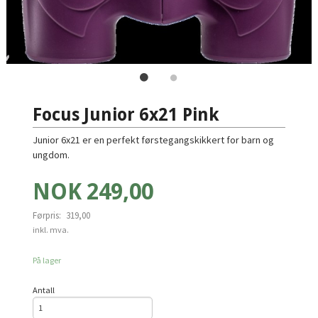
Focus Junior 6x21 Pink
Junior 6x21 er en perfekt førstegangskikkert for barn og
ungdom.
Tilbud
NOK
249,00
Førpris:
319,00
Rabatt
inkl. mva.
På lager
Antall