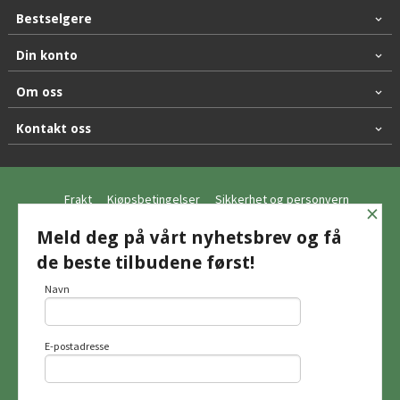
Bestselgere
Din konto
Om oss
Kontakt oss
Frakt
Kjøpsbetingelser
Sikkerhet og personvern
×
Nyhetsbrev
Meld deg på vårt nyhetsbrev og få
de beste tilbudene først!
© Hagemo Jakt og Friluft AS
Navn
E-postadresse
Vår nettbutikk bruker cookies slik at du
får en bedre kjøpsopplevelse og vi kan
yte deg bedre service. Vi bruker cookies