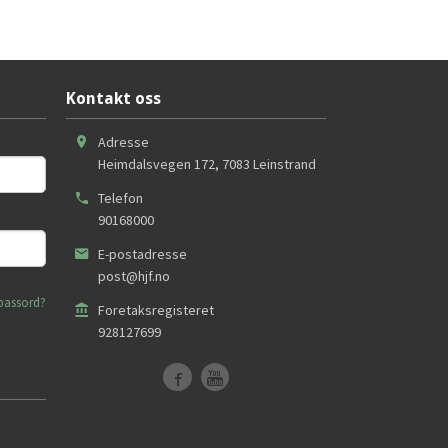
Kontakt oss
Adresse
Heimdalsvegen 172
,
7083
Leinstrand
Telefon
90168000
E-postadresse
post@hjf.no
passord?
Foretaksregisteret
928127699