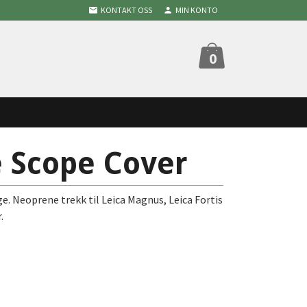
KONTAKT OSS
MIN KONTO
0
e Scope Cover
ge. Neoprene trekk til Leica Magnus, Leica Fortis
.