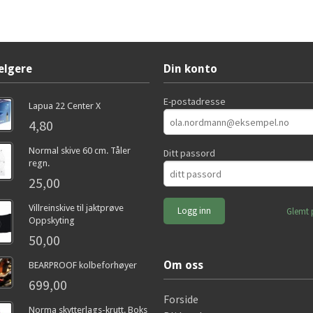
elgere
Din konto
E-postadresse
Lapua 22 Center X
4,80
Normal skive 60 cm. Tåler
Ditt passord
regn.
25,00
Villreinskive til jaktprøve
Glemt 
Oppskyting
50,00
Om oss
BEARPROOF kolbeforhøyer
699,00
Forside
Norma skytterlags-krutt. Boks