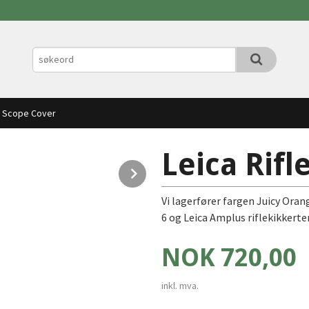
le Scope Cover
Leica Rifl
Next
Vi lagerfører fargen Juicy Oran
6 og Leica Amplus riflekikkerter
Pris
NOK
720,00
inkl. mva.