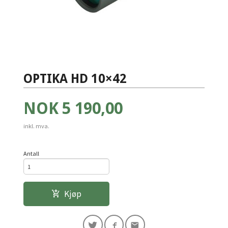
OPTIKA HD 10×42
Pris
NOK
5 190,00
inkl. mva.
Antall
Kjøp