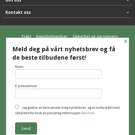
Om oss
Kontakt oss
Frakt
Kjøpsbetingelser
Sikkerhet og personvern
×
Nyhetsbrev
Meld deg på vårt nyhetsbrev og få
de beste tilbudene først!
© Hagemo Jakt og Friluft AS
Navn
E-postadresse
Vår nettbutikk bruker cookies slik at du
får en bedre kjøpsopplevelse og vi kan
yte deg bedre service. Vi bruker cookies
hovedsaklig til å lagre
Jeg godtar at dere sender meg nyhetsbrev, og er innforstått med
innloggingsdetaljer og huske hva du
vilkårene for bruk av personlig informasjon
(les mer)
har puttet i handlekurven din. Fortsett å
bruke siden som normalt om du godtar
dette.
Les mer