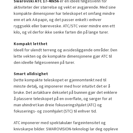
Swarovski ATC 17-40x56
er en ideell følgesvenn for
aktiviteter der størrelse og vekt er avgjørende. Med sine
kompakte dimensjoner har teleskopet et omfang mindre
enn et ark A4-papir, og det passer enkelt i enhver
ryggsekk eller bæreveske. ATC/STC veier mindre enn ett
kilo, og vil derfor ikke senke farten din på lange turer.
Kompakt letthet
Ideell for ulendt terreng og avsidesliggende områder. Den
lette vekten og de kompakte dimensjonene gjør ATC til
den ideelle følgesvennen på turer.
Smart alldisighet
Dette kompakte teleskopet er gjennomtenkt ned til
minste detalj, og imponerer med hvor intuitivt det er å
bruke. Det avtakbare dekselet på bunnen gjør det enklere
å plassere teleskopet på en overflate, og sørger for at
man uhindret kan dreie fokuseringshjulet (ATC) og
fokuserings- og zoomhjulet (STC) til enhver tid.
ATC imponerer med spektakulær fargeintensitet og
knivskarpe bilder. SWAROVISION-teknologi lar deg oppleve