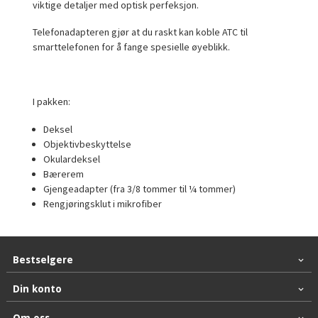
viktige detaljer med optisk perfeksjon.
Telefonadapteren gjør at du raskt kan koble ATC til
smarttelefonen for å fange spesielle øyeblikk.
I pakken:
Deksel
Objektivbeskyttelse
Okulardeksel
Bærerem
Gjengeadapter (fra 3/8 tommer til ¼ tommer)
Rengjøringsklut i mikrofiber
Bestselgere
Din konto