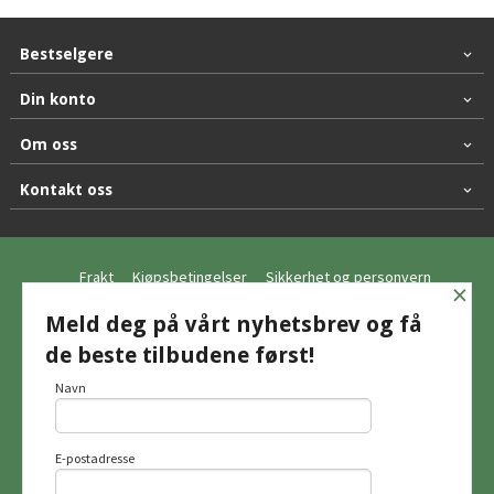
Bestselgere
Din konto
Om oss
Kontakt oss
Frakt
Kjøpsbetingelser
Sikkerhet og personvern
×
Nyhetsbrev
Meld deg på vårt nyhetsbrev og få
de beste tilbudene først!
© Hagemo Jakt og Friluft AS
Navn
E-postadresse
Vår nettbutikk bruker cookies slik at du
får en bedre kjøpsopplevelse og vi kan