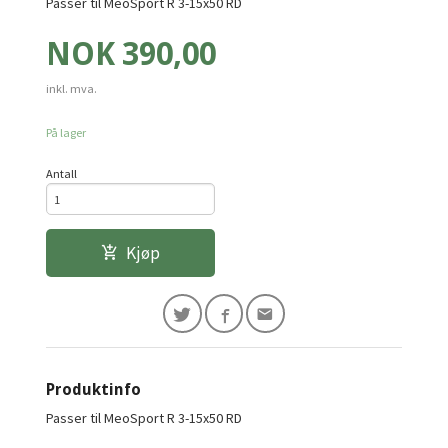
Passer til MeoSport R 3-15x50 RD
Pris
NOK
390,00
inkl. mva.
På lager
Antall
Kjøp
Produktinfo
Passer til MeoSport R 3-15x50 RD