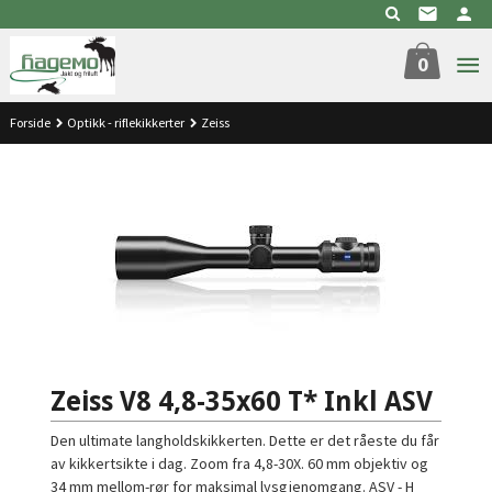
Gå
til
innholdet
0
Forside
Optikk - riflekikkerter
Zeiss
Zeiss V8 4,8-35x60 T* Inkl ASV
Den ultimate langholdskikkerten. Dette er det råeste du får
av kikkertsikte i dag. Zoom fra 4,8-30X. 60 mm objektiv og
34 mm mellom-rør for maksimal lysgjenomgang. ASV - H