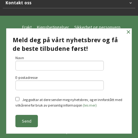
Kontakt oss
Frakt
Kjøpsbetingelser
Sikkerhet og personvern
×
Nyhetsbrev
Meld deg på vårt nyhetsbrev og få
de beste tilbudene først!
© Hagemo Jakt og Friluft AS
Navn
E-postadresse
Vår nettbutikk bruker cookies slik at du
får en bedre kjøpsopplevelse og vi kan
yte deg bedre service. Vi bruker cookies
hovedsaklig til å lagre
Jeg godtar at dere sender meg nyhetsbrev, og er innforstått med
innloggingsdetaljer og huske hva du
vilkårene for bruk av personlig informasjon
(les mer)
har puttet i handlekurven din. Fortsett å
bruke siden som normalt om du godtar
dette.
Les mer
Powered by
24Nettbutikk