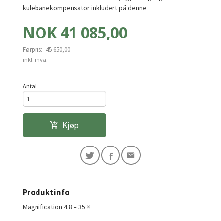
kulebanekompensator inkludert på denne.
Tilbud
NOK
41 085,00
Førpris:
45 650,00
Rabatt
inkl. mva.
Antall
Kjøp
Produktinfo
Magnification 4.8 – 35 ×