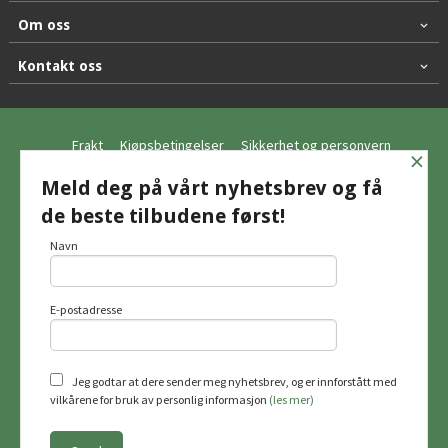
Om oss
Kontakt oss
Frakt
Kjøpsbetingelser
Sikkerhet og personvern
×
Nyhetsbrev
Meld deg på vårt nyhetsbrev og få
de beste tilbudene først!
© Hagemo Jakt og Friluft AS
Navn
E-postadresse
Vår nettbutikk bruker cookies slik at du
får en bedre kjøpsopplevelse og vi kan
yte deg bedre service. Vi bruker cookies
hovedsaklig til å lagre
Jeg godtar at dere sender meg nyhetsbrev, og er innforstått med
innloggingsdetaljer og huske hva du
vilkårene for bruk av personlig informasjon
(les mer)
har puttet i handlekurven din. Fortsett å
bruke siden som normalt om du godtar